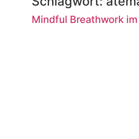
Schlagwort:
atema
Mindful Breathwork i