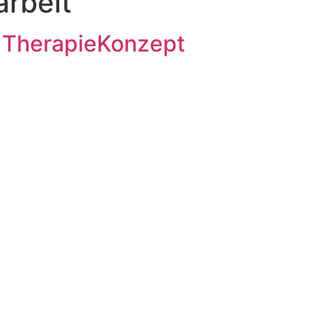
rbeit
m TherapieKonzept