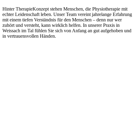
Hinter TherapieKonzept stehen Menschen, die Physiotherapie mit
echter Leidenschaft leben. Unser Team vereint jahrelange Erfahrung
mit einem tiefen Verständnis für den Menschen – denn nur wer
zuhört und versteht, kann wirklich helfen. In unserer Praxis in
Weissach im Tal fühlen Sie sich von Anfang an gut aufgehoben und
in vertrauensvollen Händen.
Unsere Philosophie
Wir glauben daran, dass gute
Physiotherapie mehr braucht als
Fachwissen.