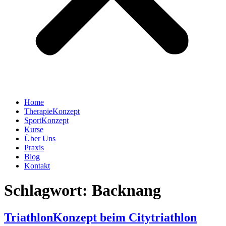
Home
TherapieKonzept
SportKonzept
Kurse
Über Uns
Praxis
Blog
Kontakt
Schlagwort:
Backnang
TriathlonKonzept beim Citytriathlon