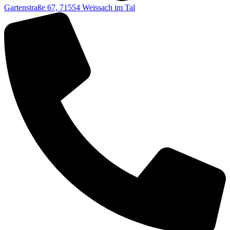
Gartenstraße 67, 71554 Weissach im Tal