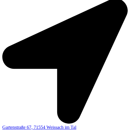
Gartenstraße 67, 71554 Weissach im Tal