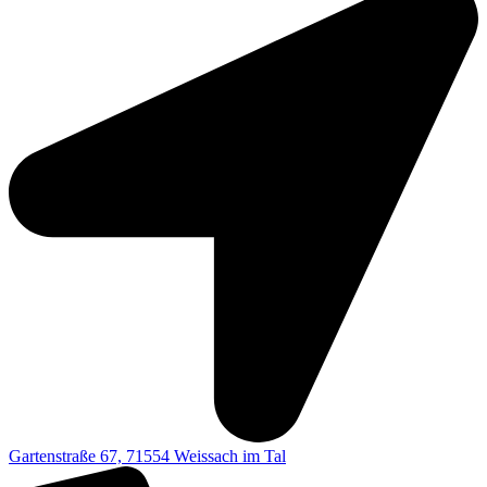
Gartenstraße 67, 71554 Weissach im Tal