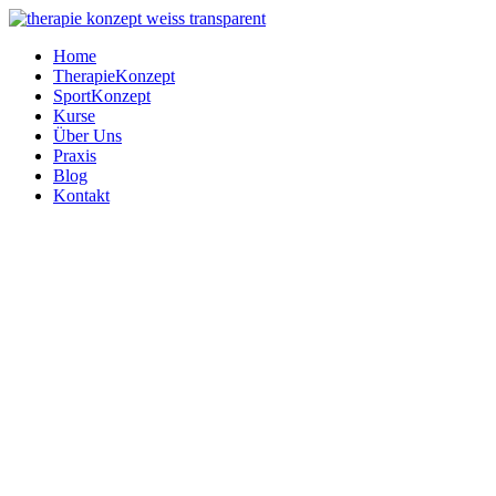
Zum
Inhalt
Home
springen
TherapieKonzept
SportKonzept
Kurse
Über Uns
Praxis
Blog
Kontakt