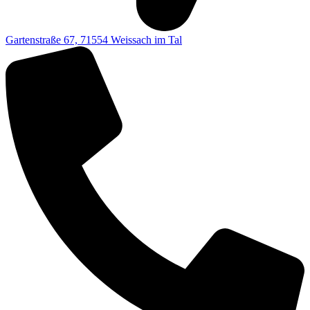
Gartenstraße 67, 71554 Weissach im Tal