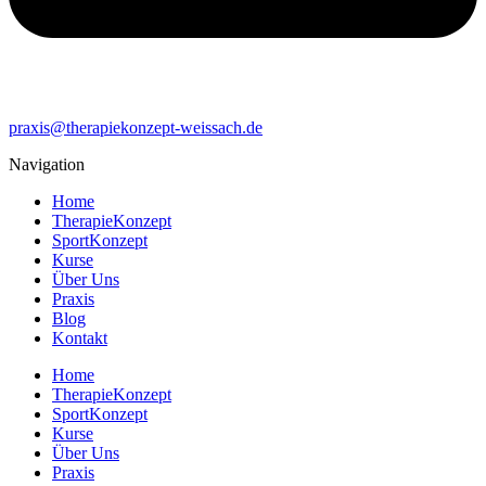
praxis@therapiekonzept-weissach.de
Navigation
Home
TherapieKonzept
SportKonzept
Kurse
Über Uns
Praxis
Blog
Kontakt
Home
TherapieKonzept
SportKonzept
Kurse
Über Uns
Praxis