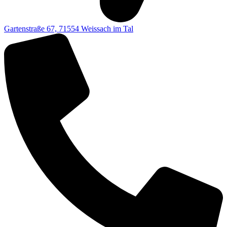
Gartenstraße 67, 71554 Weissach im Tal