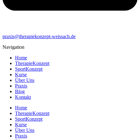
praxis@therapiekonzept-weissach.de
Navigation
Home
TherapieKonzept
SportKonzept
Kurse
Über Uns
Praxis
Blog
Kontakt
Home
TherapieKonzept
SportKonzept
Kurse
Über Uns
Praxis